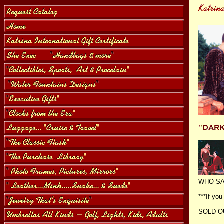
WHO SA
***If you
SOLD O